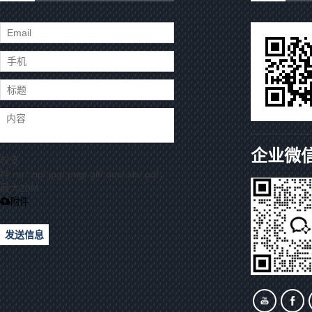
企业微
仅支
持.rar/.zip/.jpg/.png/.gif/.doc/.xls/.pdf，
最大20M
附件
发送信息