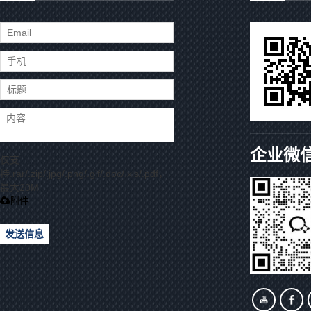
企业微
仅支
持.rar/.zip/.jpg/.png/.gif/.doc/.xls/.pdf，
最大20M
附件
发送信息