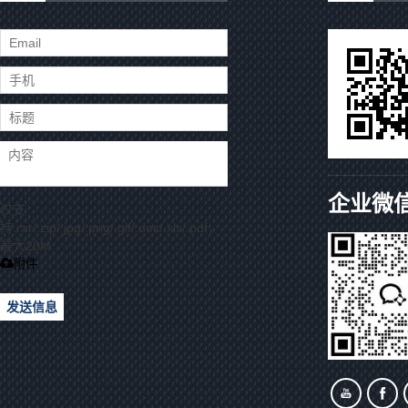
企业微
仅支
持.rar/.zip/.jpg/.png/.gif/.doc/.xls/.pdf，
最大20M
附件
发送信息