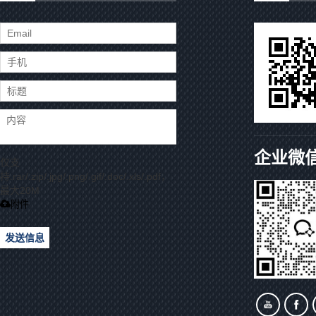
企业微
仅支
持.rar/.zip/.jpg/.png/.gif/.doc/.xls/.pdf，
最大20M
附件
发送信息