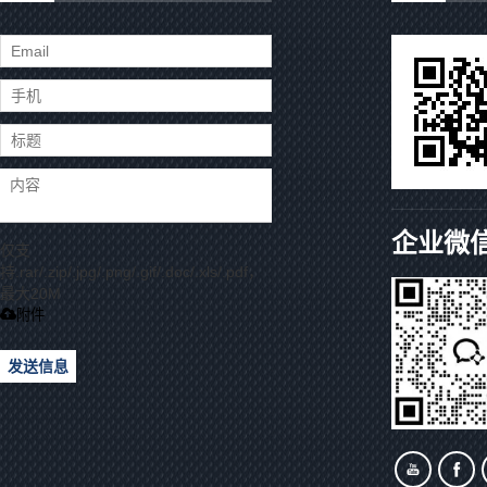
企业微
仅支
持.rar/.zip/.jpg/.png/.gif/.doc/.xls/.pdf，
最大20M
附件
发送信息