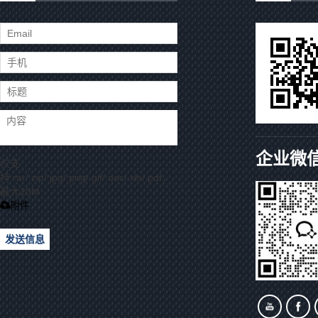
企业微
仅支
持.rar/.zip/.jpg/.png/.gif/.doc/.xls/.pdf，
最大20M
附件
发送信息