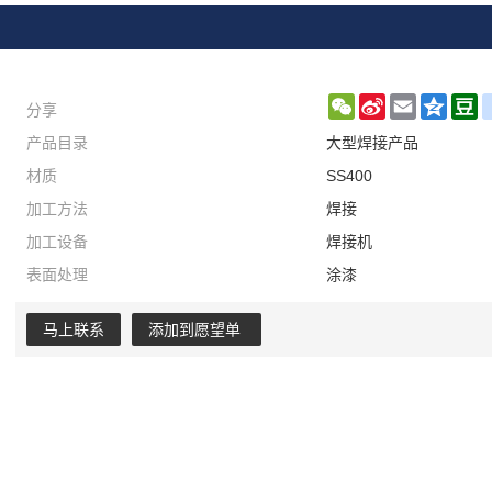
分享
WeChat
Sina
Email
Qzon
D
产品目录
大型焊接产品
Weibo
材质
SS400
加工方法
焊接
加工设备
焊接机
表面处理
涂漆
马上联系
添加到愿望单