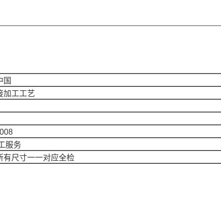
中国
接加工工艺
008
工服务
所有尺寸一一对应全检