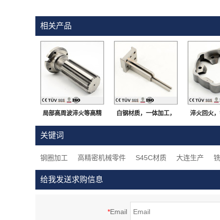
相关产品
局部高周波淬火等高精
白钢材质，一体加工，
淬火回火，
密部品，钢制，大连生
加工中心加工，闪镀鉻
车床加工，
关键词
产
表面处理等高精密部品
零
钢圈加工
高精密机械零件
S45C材质
大连生产
给我发送求购信息
*
Email