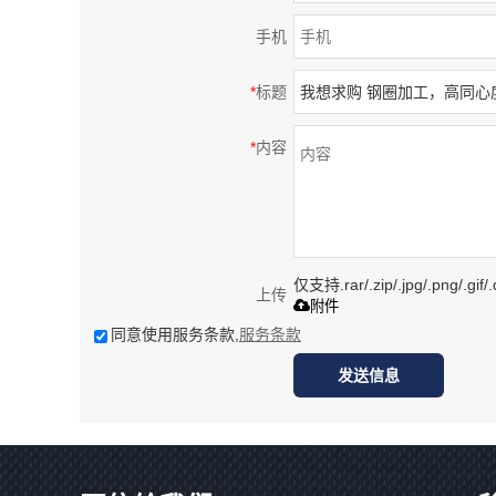
手机
*
标题
*
内容
仅支持.rar/.zip/.jpg/.png/.gi
上传
附件
同意使用服务条款,
服务条款
发送信息