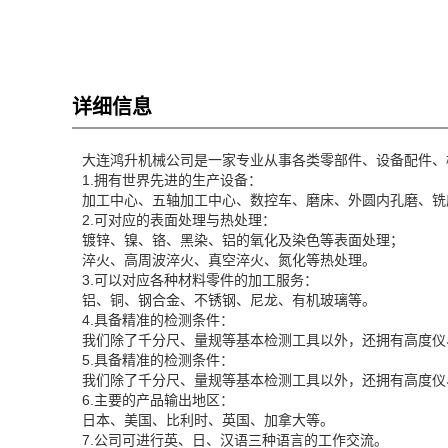
详细信息
大连鸿升机械公司是一家专业从事各类零部件、设备配件、
1.拥有世界先进的生产设备：
加工中心、五轴加工中心、数控车、磨床、外圆内孔磨、铣
2.可对应的表面处理与热处理：
镀锌、镍、铬、黑染、铝的氧化及染色等表面处理；
淬火、高周波淬火、真空淬火、氮化等热处理。
3.可以对应各种材料零件的加工服务：
铝、铜、钢合金、不锈钢、尼龙、有机玻璃等。
4.具备精准的检测条件：
我们除了千分尺、量规等基本检测工具以外，还拥有高度仪
5.具备精准的检测条件：
我们除了千分尺、量规等基本检测工具以外，还拥有高度仪
6.主要的产品输出地区：
日本、美国、比利时、英国、加拿大等。
7.公司可进行英、日、汉语三种语言的工作交流。