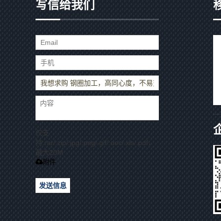
写信给我们
仅支
持.rar/.zip/.jpg/.png/.gif/.doc/.xls/.pdf，
最大20M
附件
发送信息