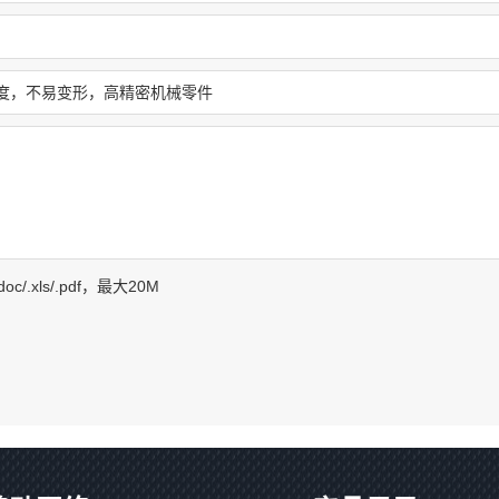
f/.doc/.xls/.pdf，最大20M