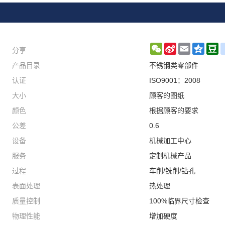
分享
WeChat
Sina
Email
Qzon
D
产品目录
不锈钢类零部件
Weibo
认证
ISO9001：2008
大小
顾客的图纸
颜色
根据顾客的要求
公差
0.6
设备
机械加工中心
服务
定制机械产品
过程
车削/铣削/钻孔
表面处理
热处理
质量控制
100%临界尺寸检查
物理性能
增加硬度