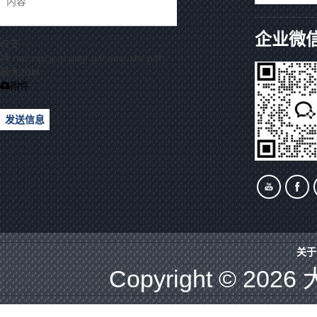
企业微
仅支
持.rar/.zip/.jpg/.png/.gif/.doc/.xls/.pdf，
最大20M
附件
发送信息
关于
Copyright © 2026