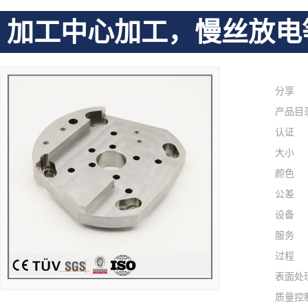
加工中心加工，慢丝放电
分享
产品目
认证
大小
颜色
公差
设备
服务
过程
表面处
质量控