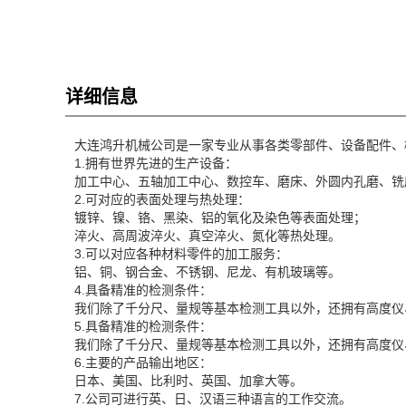
详细信息
大连鸿升机械公司是一家专业从事各类零部件、设备配件、
1.拥有世界先进的生产设备：
加工中心、五轴加工中心、数控车、磨床、外圆内孔磨、铣
2.可对应的表面处理与热处理：
镀锌、镍、铬、黑染、铝的氧化及染色等表面处理；
淬火、高周波淬火、真空淬火、氮化等热处理。
3.可以对应各种材料零件的加工服务：
铝、铜、钢合金、不锈钢、尼龙、有机玻璃等。
4.具备精准的检测条件：
我们除了千分尺、量规等基本检测工具以外，还拥有高度仪
5.具备精准的检测条件：
我们除了千分尺、量规等基本检测工具以外，还拥有高度仪
6.主要的产品输出地区：
日本、美国、比利时、英国、加拿大等。
7.公司可进行英、日、汉语三种语言的工作交流。