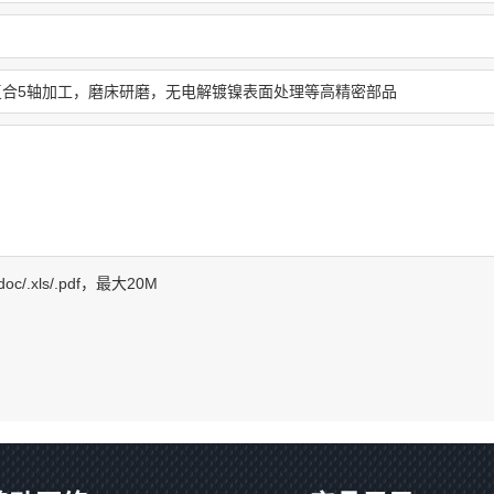
f/.doc/.xls/.pdf，最大20M