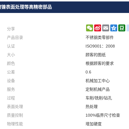
镀镍表面处理等高精密部品
分享
WeChat
Sina
Email
Qzon
D
产品目录
不锈钢类零部件
Weibo
认证
ISO9001：2008
大小
顾客的图纸
颜色
根据顾客的要求
公差
0.6
设备
机械加工中心
服务
定制机械产品
过程
车削/铣削/钻孔
表面处理
热处理
质量控制
100%临界尺寸检查
物理性能
增加硬度