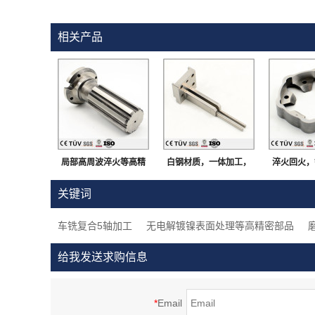
相关产品
局部高周波淬火等高精
白钢材质，一体加工，
淬火回火，
密部品，钢制，大连生
加工中心加工，闪镀鉻
车床加工，
关键词
产
表面处理等高精密部品
零
车铣复合5轴加工
无电解镀镍表面处理等高精密部品
给我发送求购信息
*
Email