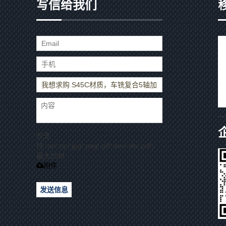
写信给我们
仅支
持.rar/.zip/.jpg/.png/.gif/.doc/.xls/.pdf，
最大20M
附件
发送信息