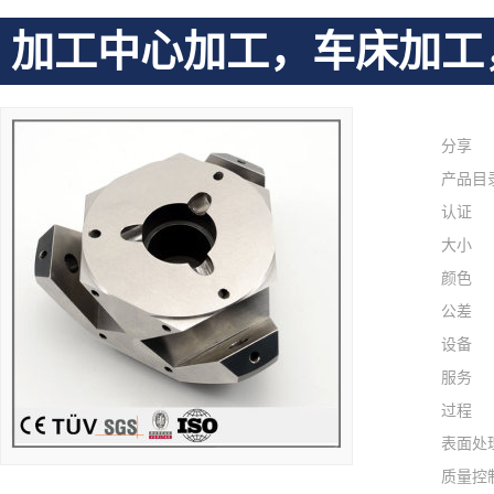
加工中心加工，车床加工
分享
产品目
认证
大小
颜色
公差
设备
服务
过程
表面处
质量控