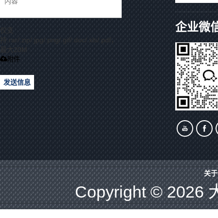
企业微
仅支
持.rar/.zip/.jpg/.png/.gif/.doc/.xls/.pdf，
最大20M
附件
发送信息
关于
Copyright © 2026