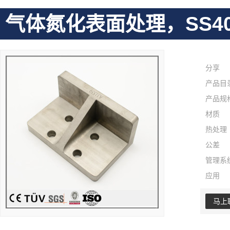
气体氮化表面处理，SS4
分享
产品目
产品规
材质
热处理
公差
管理系
应用
马上