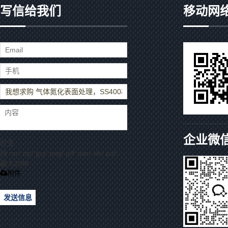
写信给我们
移动网
企业微
仅支
持.rar/.zip/.jpg/.png/.gif/.doc/.xls/.pdf，
最大20M
附件
发送信息