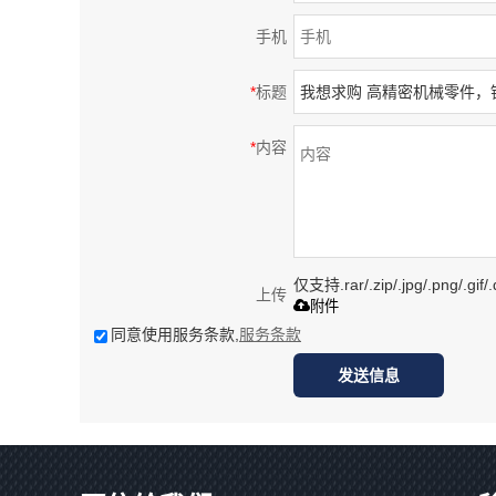
手机
*
标题
*
内容
仅支持.rar/.zip/.jpg/.png/.gi
上传
附件
同意使用服务条款,
服务条款
发送信息