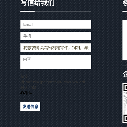
写信给我们
仅支
持.rar/.zip/.jpg/.png/.gif/.doc/.xls/.pdf，
最大20M
附件
发送信息