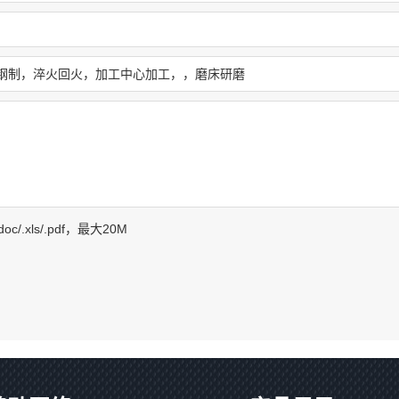
f/.doc/.xls/.pdf，最大20M