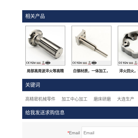
相关产品
局部高周波淬火等高精
白钢材质，一体加工，
淬火回火，
密部品，钢制，大连生
加工中心加工，闪镀鉻
车床加工，
关键词
产
表面处理等高精密部品
零
高精密机械零件
加工中心加工
磨床研磨
大连生产
给我发送求购信息
*
Email