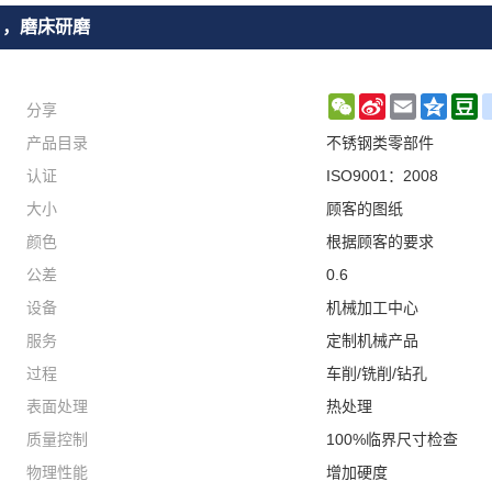
，，磨床研磨
分享
WeChat
Sina
Email
Qzon
D
产品目录
不锈钢类零部件
Weibo
认证
ISO9001：2008
大小
顾客的图纸
颜色
根据顾客的要求
公差
0.6
设备
机械加工中心
服务
定制机械产品
过程
车削/铣削/钻孔
表面处理
热处理
质量控制
100%临界尺寸检查
物理性能
增加硬度