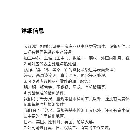
详细信息
大连鸿升机械公司是一家专业从事各类零部件、设备配件、
1.拥有世界先进的生产设备：
加工中心、五轴加工中心、数控车、磨床、外圆内孔磨、铣
2.可对应的表面处理与热处理：
镀锌、镍、铬、黑染、铝的氧化及染色等表面处理；
淬火、高周波淬火、真空淬火、氮化等热处理。
3.可以对应各种材料零件的加工服务：
铝、铜、钢合金、不锈钢、尼龙、有机玻璃等。
4.具备精准的检测条件：
我们除了千分尺、量规等基本检测工具以外，还拥有高度仪
5.具备精准的检测条件：
我们除了千分尺、量规等基本检测工具以外，还拥有高度仪
6.主要的产品输出地区：
日本、美国、比利时、英国、加拿大等。
7.公司可进行英、日、汉语三种语言的工作交流。