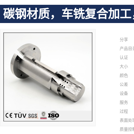
碳钢材质，车铣复合加工
分享
产品目
认证
大小
颜色
公差
设备
服务
过程
表面处
质量控