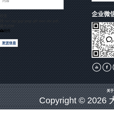
企业微
仅支
持.rar/.zip/.jpg/.png/.gif/.doc/.xls/.pdf，
最大20M
附件
发送信息
关于
Copyright © 2026