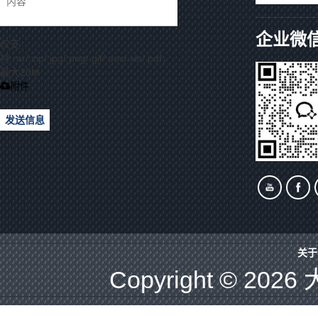
企业微
仅支
持.rar/.zip/.jpg/.png/.gif/.doc/.xls/.pdf，
最大20M
附件
发送信息
关于
Copyright © 2026