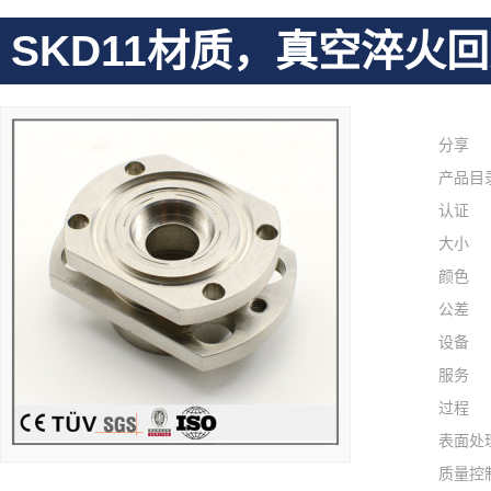
SKD11材质，真空淬
分享
产品目
认证
大小
颜色
公差
设备
服务
过程
表面处
质量控