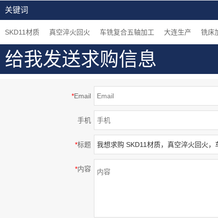
密部品，钢制，大连生
加工中心加工，闪镀鉻
车床加工，组装用机械
关键词
产
表面处理等高精密部品
零件
SKD11材质
真空淬火回火
车铣复合五轴加工
大连生产
铣床
给我发送求购信息
*
Email
手机
*
标题
*
内容