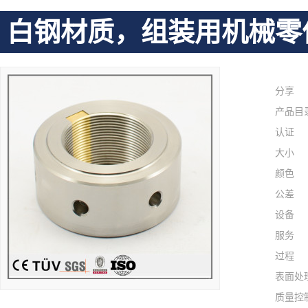
白钢材质，组装用机械零
分享
产品目
认证
大小
颜色
公差
设备
服务
过程
表面处
质量控