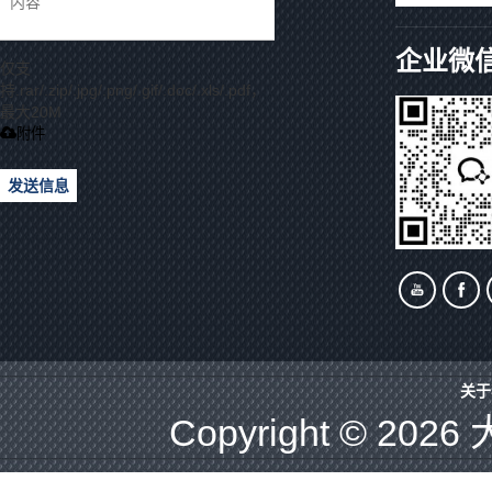
企业微
仅支
持.rar/.zip/.jpg/.png/.gif/.doc/.xls/.pdf，
最大20M
附件
发送信息
关于
Copyright © 2026