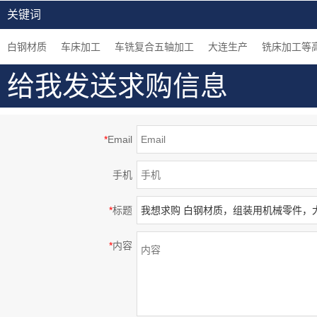
密部品，钢制，大连生
加工中心加工，闪镀鉻
车床加工，组装用机械
关键词
产
表面处理等高精密部品
零件
白钢材质
车床加工
车铣复合五轴加工
大连生产
铣床加工等
给我发送求购信息
*
Email
手机
*
标题
*
内容