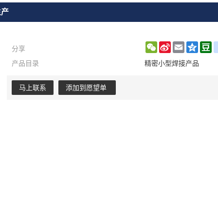
生产
分享
WeChat
Sina
Email
Qzon
D
产品目录
精密小型焊接产品
Weibo
马上联系
添加到愿望单