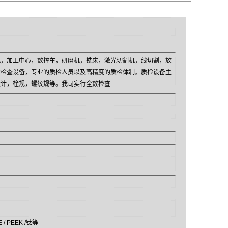
机，加工中心，数控车，研磨机，铣床，激光切割机，线切割，放
的检查设备，专业的质检人员以及高精度的质检体制。质检设备主
度计，栓规，螺纹规等。我司实行全数检查
E / PEEK /钛等