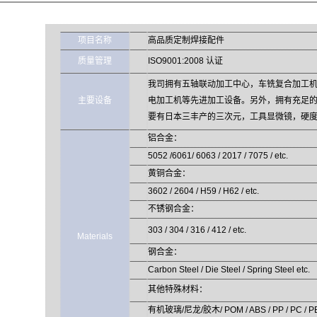
项目名称
高品质定制焊接配件
质量管理
ISO9001:2008 认证
我司拥有五轴联动加工中心，车铣复合加工
主要设备
电加工机等先进加工设备。另外，拥有充足
要有日本三丰产的三次元，工具显微镜，硬
铝合金：
5052 /6061/ 6063 / 2017 / 7075 / etc.
黄铜合金：
3602 / 2604 / H59 / H62 / etc.
不锈钢合金：
303 / 304 / 316 / 412 / etc.
Materials
钢合金：
Carbon Steel / Die Steel / Spring Steel etc.
其他特殊材料：
有机玻璃/尼龙/胶木/ POM / ABS / PP / PC / P