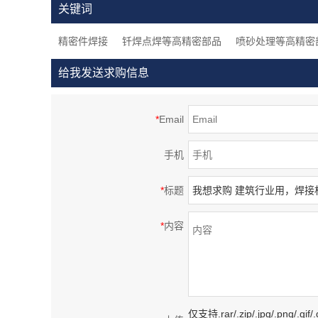
关键词
品，大连生产
品，大
精密件焊接
钎焊点焊等高精密部品
喷砂处理等高精密
给我发送求购信息
*
Email
手机
*
标题
*
内容
仅支持.rar/.zip/.jpg/.png/.gi