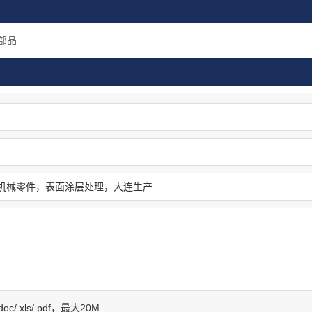
连生产
毛刺
产高
部品
f/.doc/.xls/.pdf，最大20M