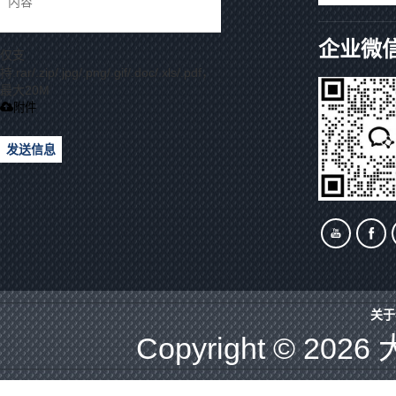
企业微
仅支
持.rar/.zip/.jpg/.png/.gif/.doc/.xls/.pdf，
最大20M
附件
发送信息
关于
Copyright © 2026