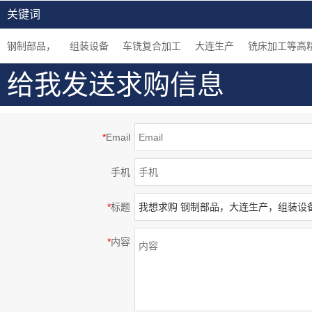
密部品，钢制，大连生
加工中心加工，闪镀鉻
车床加工，组装用机械
关键词
产
表面处理等高精密部品
零件
钢制部品，
组装设备
车铣复合加工
大连生产
铣床加工等高
给我发送求购信息
*
Email
手机
*
标题
*
内容