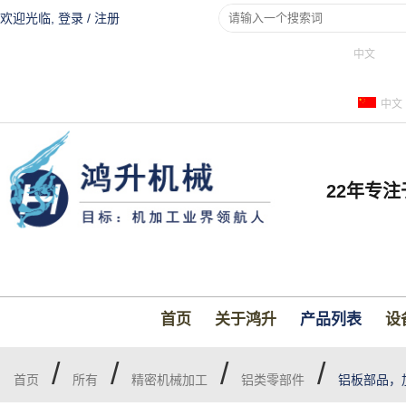
欢迎光临,
登录
/
注册
中文
中文
22年专
首页
关于鸿升
产品列表
设
/
/
/
/
首页
所有
精密机械加工
铝类零部件
铝板部品，