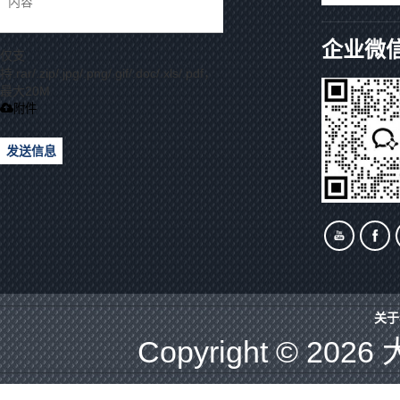
企业微
仅支
持.rar/.zip/.jpg/.png/.gif/.doc/.xls/.pdf，
最大20M
附件
发送信息
关于
Copyright © 2026