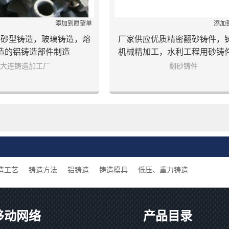
添加到愿望单
添加
，砂型铸造，玻璃铸造，熔
厂家供应优质精密翻砂铸件，
造的铝铸造部件制造
机械精加工，水利工程用砂铸
连制造
大连铸造加工厂
翻砂铸件
造工艺
铸造方法
铝铸造
铸造模具
低压、重力铸造
移动网络
产品目录