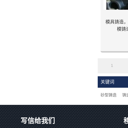
模具铸造
模铸
1
关键词
砂型铸造
铸
写信给我们