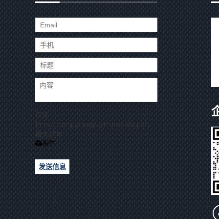
仅支
持.rar/.zip/.jpg/.png/.gif/.doc/.xls/.pdf，
最大20M
附件
发送信息