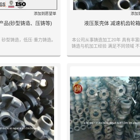
添加到愿望单
添加
产品(砂型铸造、压铸等)
液压泵壳体 减速机齿轮
，砂型铸造，低压·重力铸造。
本公司从事铸造加工20年 具有丰
铸造与机加工经验 满足不同领域 
的产品订单 我们的宗旨全心全意为
为客户服务 期待与您合作共