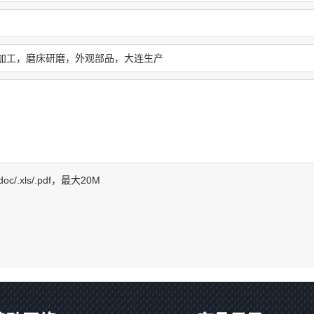
f/.doc/.xls/.pdf，最大20M