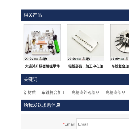
相关产品
大连鸿升精密机械零件
铝板部品，加工中心加
车铣复合加工
加工，定制金属及非金
工，白色阳极氧化处理
材质，加工
关键词
属加工服务
等高精密部品
工，高
铝材质
车铣复合加工
高精密外观部品
高精密部品
给我发送求购信息
*
Email