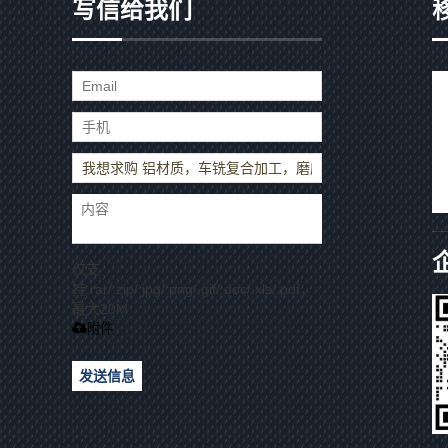
写信给我们
仅支
持.rar/.zip/.jpg/.png/.gif/.doc/.xls/.pdf，
最大20M
附件
发送信息