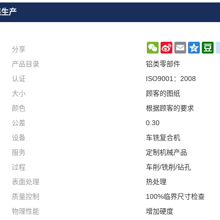
连生产
分享
WeChat
Sina
Email
Qzon
D
产品目录
铝类零部件
Weibo
认证
ISO9001：2008
大小
顾客的图纸
颜色
根据顾客的要求
公差
0.30
设备
车铣复合机
服务
定制机械产品
过程
车削/铣削/钻孔
表面处理
热处理
质量控制
100%临界尺寸检查
物理性能
增加硬度