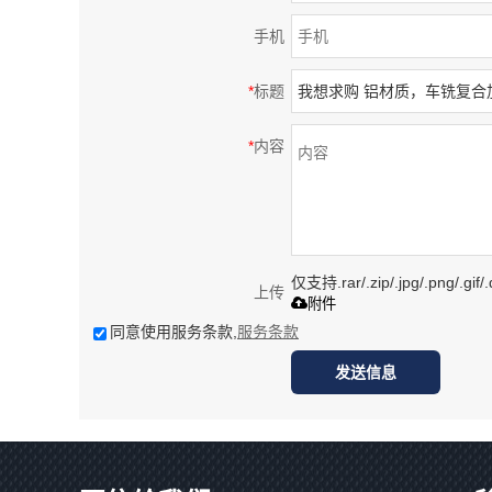
手机
*
标题
*
内容
仅支持.rar/.zip/.jpg/.png/.gi
上传
附件
同意使用服务条款,
服务条款
发送信息