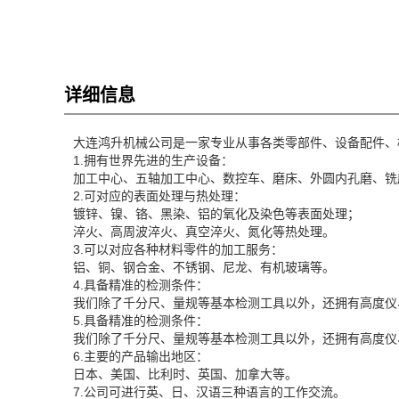
详细信息
大连鸿升机械公司是一家专业从事各类零部件、设备配件、
1.拥有世界先进的生产设备：
加工中心、五轴加工中心、数控车、磨床、外圆内孔磨、铣
2.可对应的表面处理与热处理：
镀锌、镍、铬、黑染、铝的氧化及染色等表面处理；
淬火、高周波淬火、真空淬火、氮化等热处理。
3.可以对应各种材料零件的加工服务：
铝、铜、钢合金、不锈钢、尼龙、有机玻璃等。
4.具备精准的检测条件：
我们除了千分尺、量规等基本检测工具以外，还拥有高度仪
5.具备精准的检测条件：
我们除了千分尺、量规等基本检测工具以外，还拥有高度仪
6.主要的产品输出地区：
日本、美国、比利时、英国、加拿大等。
7.公司可进行英、日、汉语三种语言的工作交流。