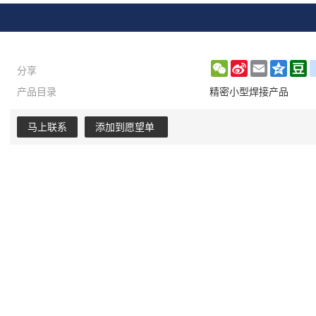
分享
WeChat
Sina
Email
Qzon
D
产品目录
精密小型焊接产品
Weibo
马上联系
添加到愿望单