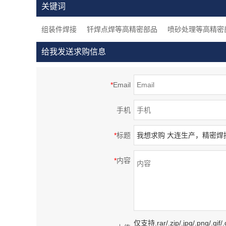
关键词
品，大连生产
品，大
组装件焊接
钎焊点焊等高精密部品
喷砂处理等高精密
给我发送求购信息
*
Email
手机
*
标题
*
内容
仅支持.rar/.zip/.jpg/.png/.gi