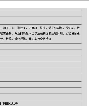
机，加工中心，数控车，研磨机，铣床，激光切割机，线切割，放
的检查设备，专业的质检人员以及高精度的质检体制。质检设备主
度计，栓规，螺纹规等。我司实行全数检查
E / PEEK /钛等