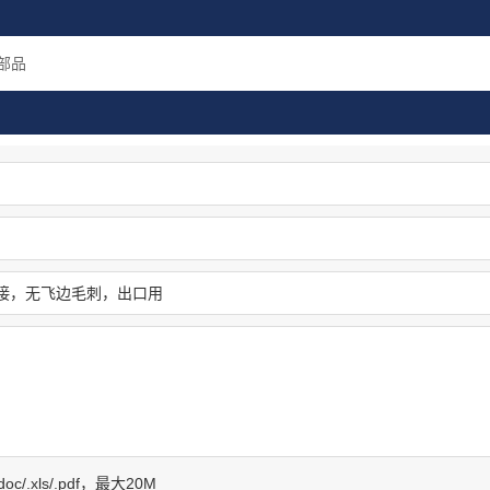
连生产
毛刺
产高
部品
f/.doc/.xls/.pdf，最大20M