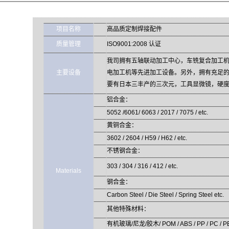
项目名称
高品质定制焊接配件
质量管理
ISO9001:2008 认证
我司拥有五轴联动加工中心，车铣复合加工
主要设备
电加工机等先进加工设备。另外，拥有充足
要有日本三丰产的三次元，工具显微镜，硬
铝合金：
5052 /6061/ 6063 / 2017 / 7075 / etc.
黄铜合金：
3602 / 2604 / H59 / H62 / etc.
不锈钢合金：
303 / 304 / 316 / 412 / etc.
Materials
钢合金：
Carbon Steel / Die Steel / Spring Steel etc.
其他特殊材料：
有机玻璃/尼龙/胶木/ POM / ABS / PP / PC / P