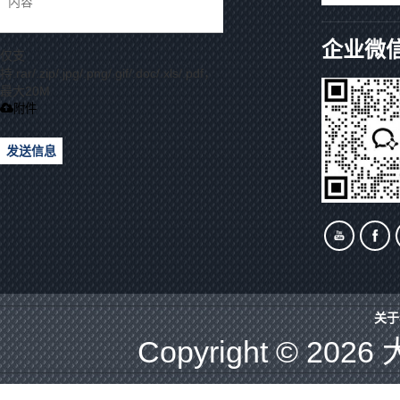
企业微
仅支
持.rar/.zip/.jpg/.png/.gif/.doc/.xls/.pdf，
最大20M
附件
发送信息
关于
Copyright © 2026