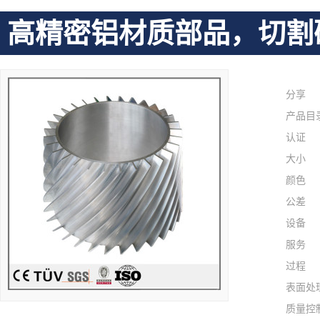
高精密铝材质部品，切割
分享
产品目
认证
大小
颜色
公差
设备
服务
过程
表面处
质量控