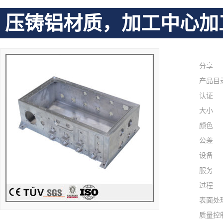
压铸铝材质，加工中心加
分享
产品目
认证
大小
颜色
公差
设备
服务
过程
表面处
质量控