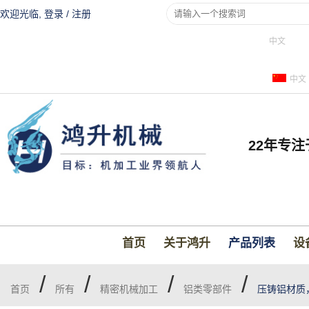
欢迎光临,
登录
/
注册
中文
中文
22年专
首页
关于鸿升
产品列表
设
/
/
/
/
首页
所有
精密机械加工
铝类零部件
压铸铝材质