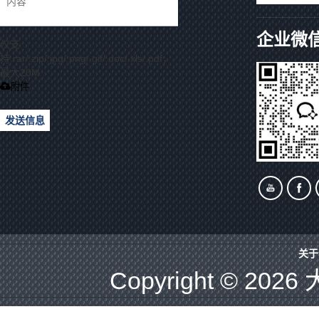
企业微
仅支
持.rar/.zip/.jpg/.png/.gif/.doc/.xls/.pdf，
最大20M
附件
发送信息
关于
Copyright © 2026