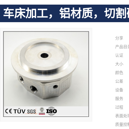
车床加工，铝材质，切割
分享
产品目
认证
大小
颜色
公差
设备
服务
过程
表面处
质量控