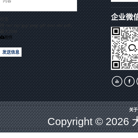
企业微
仅支
持.rar/.zip/.jpg/.png/.gif/.doc/.xls/.pdf，
最大20M
附件
发送信息
关于
Copyright © 2026