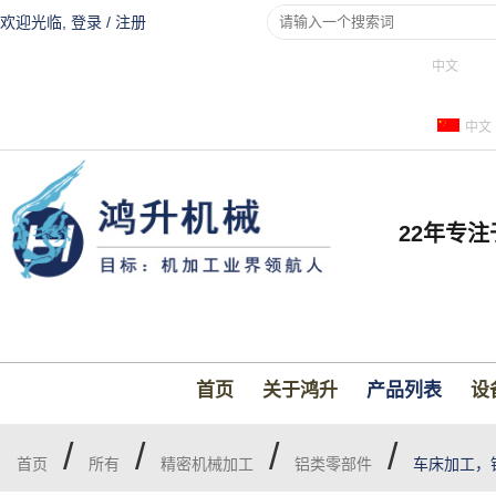
欢迎光临,
登录
/
注册
中文
中文
22年专
首页
关于鸿升
产品列表
设
/
/
/
/
首页
所有
精密机械加工
铝类零部件
车床加工，